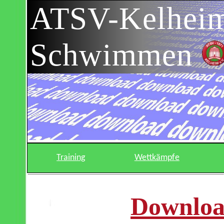
ATSV-Kelhei
Schwimmen
Training
Wettkämpfe