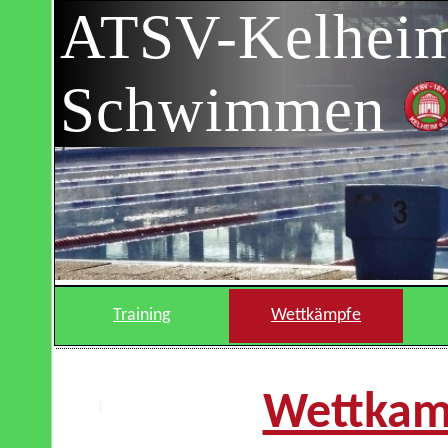
ATSV-Kelhei
Schwimmen
Training
Wettkämpfe